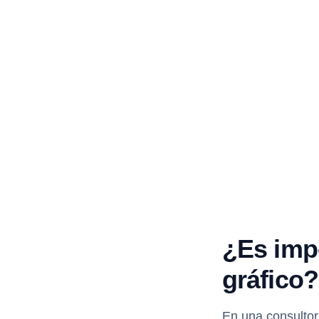
¿Es impo
gráfico?
En una consultorí