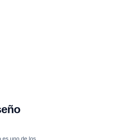
seño
o es uno de los