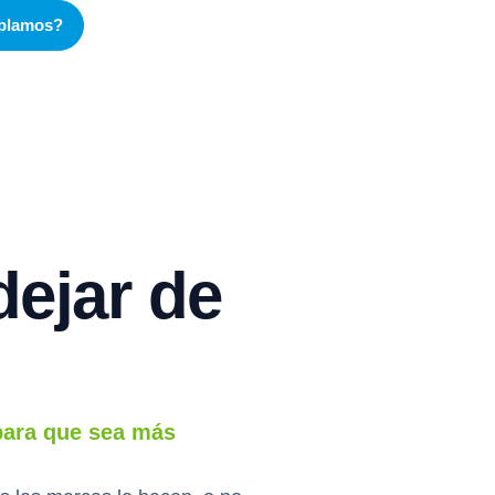
blamos?
ejar de
 para que sea más