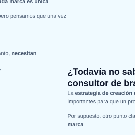
ada marca es única
.
, pero pensamos que una vez
anto,
necesitan
¿Todavía no sa
consultor de br
La
estrategia de creación
importantes para que un pr
Por supuesto, otro punto cl
marca
.