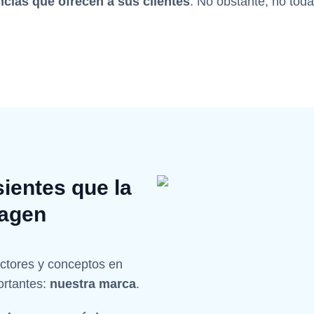
ncias que ofrecen a sus clientes
. No obstante, no tod
ientes que la
magen
ctores y conceptos en
ortantes:
nuestra marca
.