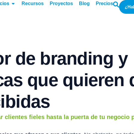
cios
Recursos
Proyectos
Blog
Precios
¿Ha
or de branding y
as que quieren d
ibidas
ar clientes fieles hasta la puerta de tu negocio