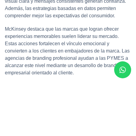
visual clara y mensajes consistentes generan confianza.
Además, las estrategias basadas en datos permiten
comprender mejor las expectativas del consumidor.
McKinsey destaca que las marcas que logran ofrecer
experiencias memorables suelen liderar su mercado.
Estas acciones fortalecen el vínculo emocional y
convierten a los clientes en embajadores de la marca. Las
agencias de branding profesional ayudan a las PYMES a
alcanzar este nivel mediante un desarrollo de branding
empresarial orientado al cliente.
Estrategias de branding para
destacar en el mercado
Las PYMES deben diferenciarse para ser recordadas. Los
expertos en branding crean estrategias que fortalecen la
identidad visual y ajustan el tono de comunicación.